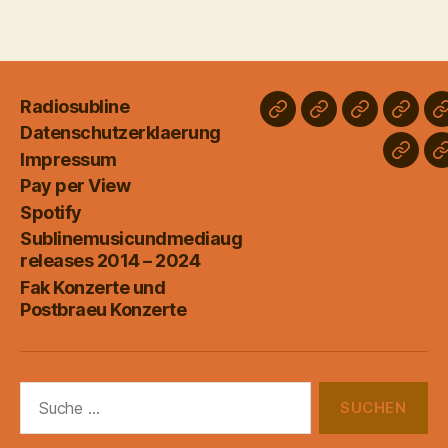
Radiosubline
Radiosubline
Datenschutzerk
Impressum
Pay
Datenschutzerklaerung
per
Impressum
Subli
View
Pay per View
relea
Spotify
2014
Sublinemusicundmediaug
–
releases 2014 – 2024
2024
Fak Konzerte und
Postbraeu Konzerte
Suche
nach: