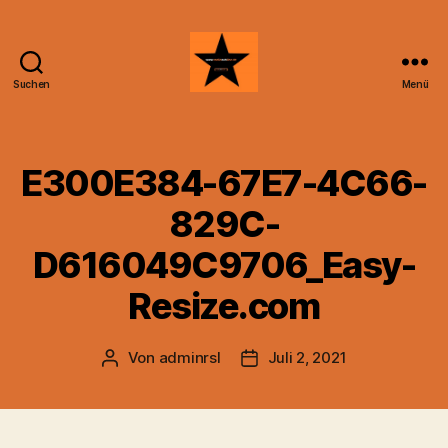
Suchen
Menü
Radiosubline
E300E384-67E7-4C66-
829C-
D616049C9706_Easy-
Resize.com
Von
adminrsl
Juli 2, 2021
Beitragsautor
Beitragsdatum