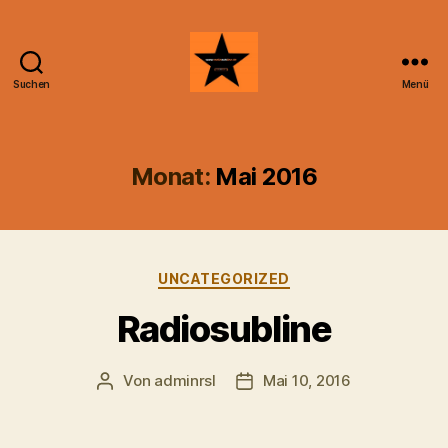
Suchen
Menü
Radiosubline
Monat:
Mai 2016
Kategorien
UNCATEGORIZED
Radiosubline
Von
adminrsl
Mai 10, 2016
Beitragsautor
Beitragsdatum