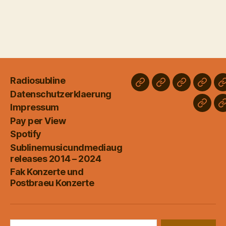
Radiosubline
Radiosubline
Datenschutzerk
Impressum
Pay
Datenschutzerklaerung
per
Impressum
Subli
View
Pay per View
relea
Spotify
2014
Sublinemusicundmediaug
–
releases 2014 – 2024
2024
Fak Konzerte und
Postbraeu Konzerte
Suche