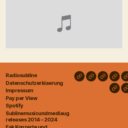
Radiosubline
Radiosubline
Datenschutzerk
Impressum
Pay
Datenschutzerklaerung
per
Impressum
Subli
View
Pay per View
relea
Spotify
2014
Sublinemusicundmediaug
–
releases 2014 – 2024
2024
Fak Konzerte und