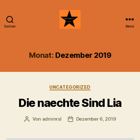
Suchen
Menü
Radiosubline
Monat:
Dezember 2019
Kategorien
UNCATEGORIZED
Die naechte Sind Lia
Von
adminrsl
Dezember 6, 2019
Beitragsautor
Beitragsdatum