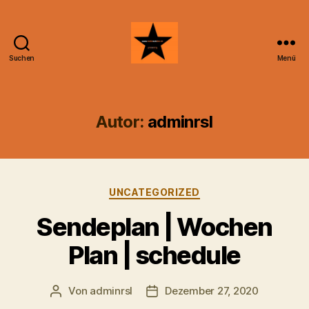
Suchen
Menü
Radiosubline
Autor:
adminrsl
Kategorien
UNCATEGORIZED
Sendeplan | Wochen
Plan | schedule
Von
adminrsl
Dezember 27, 2020
Beitragsautor
Beitragsdatum