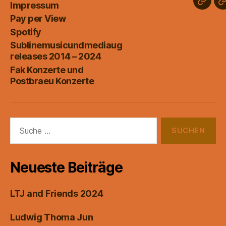
Impressum
Subli
View
Pay per View
relea
Spotify
2014
Sublinemusicundmediaug
–
releases 2014 – 2024
2024
Fak Konzerte und
Postbraeu Konzerte
Suche
nach:
Neueste Beiträge
LTJ and Friends 2024
Ludwig Thoma Jun