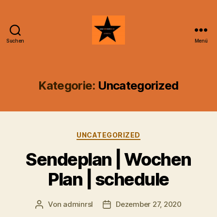
Suchen
Menü
Radiosubline
Kategorie:
Uncategorized
Kategorien
UNCATEGORIZED
Sendeplan | Wochen
Plan | schedule
Von
adminrsl
Dezember 27, 2020
Beitragsautor
Beitragsdatum