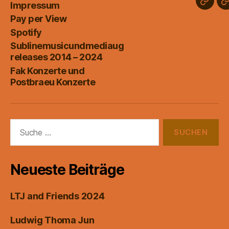
Impressum
Subli
View
Pay per View
relea
Spotify
2014
Sublinemusicundmediaug
–
releases 2014 – 2024
2024
Fak Konzerte und
Postbraeu Konzerte
Suche
nach:
Neueste Beiträge
LTJ and Friends 2024
Ludwig Thoma Jun