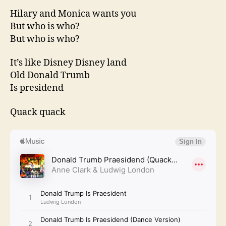
Hilary and Monica wants you
But who is who?
But who is who?
It’s like Disney Disney land
Old Donald Trumb
Is presidend
Quack quack